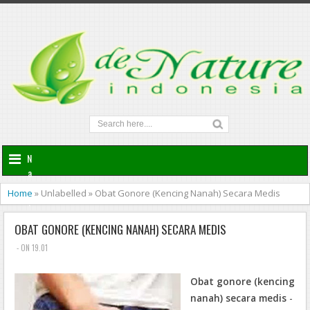
N
a
v
Home
»
Unlabelled
»
Obat Gonore (Kencing Nanah) Secara Medis
i
g
OBAT GONORE (KENCING NANAH) SECARA MEDIS
a
t
- ON 19.01
i
o
Obat gonore (kencing
n
nanah) secara medis
-