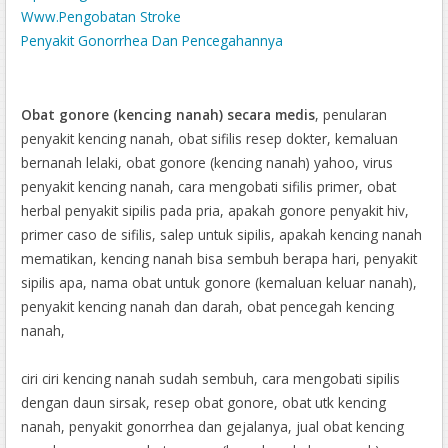
Www.Pengobatan Stroke
Penyakit Gonorrhea Dan Pencegahannya
Obat Resep Dokter Untuk Penyakit Kencing Nanah
Obat Asam Urat Untuk Ayam Bangkok
Apakah Benjolan Ambeien Bisa Dihilangkan
Obat gonore (kencing nanah) secara medis
, penularan
Penyebab Kutil Di Alat Kelamin
penyakit kencing nanah, obat sifilis resep dokter, kemaluan
Mengobati Ambeien Berdarah Secara Alami
bernanah lelaki, obat gonore (kencing nanah) yahoo, virus
Cara Mengobati Asam Urat Di Lutut
penyakit kencing nanah, cara mengobati sifilis primer, obat
Gatal Di Kemaluan Tanda Mengandung
herbal penyakit sipilis pada pria, apakah gonore penyakit hiv,
Obat Untuk Mengobati Kanker Payudara
primer caso de sifilis, salep untuk sipilis, apakah kencing nanah
Penyakit Gonorrhea Ppt
mematikan, kencing nanah bisa sembuh berapa hari, penyakit
sipilis apa, nama obat untuk gonore (kemaluan keluar nanah),
penyakit kencing nanah dan darah, obat pencegah kencing
nanah,
ciri ciri kencing nanah sudah sembuh, cara mengobati sipilis
dengan daun sirsak, resep obat gonore, obat utk kencing
nanah, penyakit gonorrhea dan gejalanya, jual obat kencing